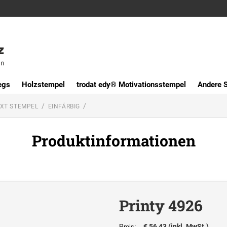
egs
Holzstempel
trodat edy® Motivationsstempel
Andere 
XT STEMPEL
EINFÄRBIG
Produktinformationen
Printy 4926
€ 56,43 (inkl. MwSt.)
Preis: