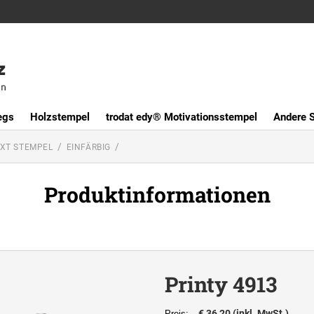
egs
Holzstempel
trodat edy® Motivationsstempel
Andere 
XT STEMPEL
EINFÄRBIG
Produktinformationen
Printy 4913
€ 36,20 (inkl. MwSt.)
Preis: