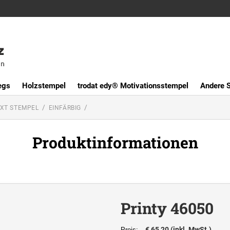
egs
Holzstempel
trodat edy® Motivationsstempel
Andere 
XT STEMPEL
EINFÄRBIG
Produktinformationen
Printy 46050
€ 65,20 (inkl. MwSt.)
Preis: