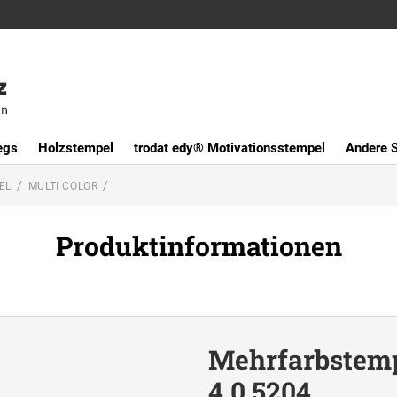
egs
Holzstempel
trodat edy® Motivationsstempel
Andere 
EL
MULTI COLOR
Produktinformationen
Mehrfarbstemp
4.0 5204