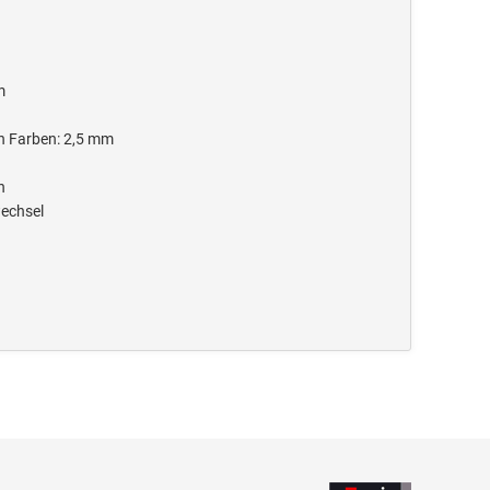
m
n Farben: 2,5 mm
n
wechsel