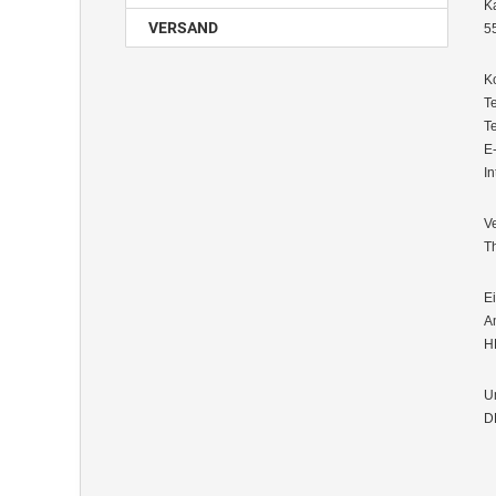
K
VERSAND
5
K
T
T
E
In
Ve
T
E
A
H
U
D