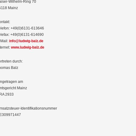
aiser-Wilhelm-Ring 70
5118 Mainz
ontakt:
elefon: +49(0)6131-613646
elefax: +49(0)6131-614690
-Mail:
info@ludwig-balz.de
ternet:
www.ludwig-balz.de
rtreten durch:
homas Balz
ingetragen am
mtsgericht Mainz
RA 2933
msatzsteuer-Identifikationsnummer
E309971447